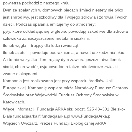
powietrza pochodzi z naszego kraju.
Dym ze spalanych w domowych piecach śmieci niestety nie tylko
jest smrodliwy, jest szkodliwy dla Twojego zdrowia i zdrowia Twoich
dzieci. Podczas spalania emitujemy do atmosfery:
pyły, które odkładając się w glebie, powodują szkodliwe dla zdrowia
człowieka zanieczyszczenie metalami ciężkimi,
tlenek węgla – trujący dla ludzi i zwierząt
tlenek azotu – powoduje podrażnienia, a nawet uszkodzenia płuc.
A i to nie wszystko. Ten trujący dym zawiera jeszcze: dwutlenek
siarki, chlorowodór, cyjanowodór, a także rakotwórcze związki
zwane dioksynami.
Kampania jest realizowana jest przy wsparciu środków Unii
Europejskiej. Kampanię wspiera także Narodowy Fundusz Ochrony
Środowiska oraz Wojewódzki Fundusz Ochrony Środowiska w
Katowicach.
Więcej informacji: Fundacja ARKA skr. poczt. 525 43–301 Bielsko-
Biała fundacjaarka@fundacjaarka.pl www.FundacjaArka.pl
Wojciech Owczarz, Prezes Fundacji Ekologicznej ARKA