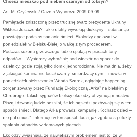
Chcesz mieszkać pod niebem czarnym od toksyn?
Art. M. Czyżewski / Gazeta Wyborcza 2009-09-09
Pamiętacie zniszczoną przez truciznę twarz prezydenta Ukrainy
Wiktora Juszczenki? Takie efekty wywołują dioksyny – substancje
powstające podczas spalania śmieci. Ekolodzy apelowali w
poniedziałek w Bielsku-Białej o walkę z tym procederem.
Podczas sezonu grzewczego ludzie spalają w piecach tony
odpadów. – Wystarczy wybrać się pod wieczór na spacer do
dzielnicy, gdzie stoją tylko domki jednorodzinne. Nie ma dnia, żeby
z jakiegoś komina nie leciał czarny, śmierdzący dym – mówiła w
poniedziałek bielszczanka Wanda Szarek, oglądając happening
zorganizowany przez Fundację Ekologiczną „Arka” na bielskim pl.
Chrobrego. Takich sygnałów bielscy ekolodzy otrzymują mnóstwo.
Piszą i dzwonią ludzie bezsilni, że ich sąsiedzi pozbywają się w ten
sposób śmieci. Dlatego Arka prowadzi kampanię „Kochasz dzieci –
nie pal śmieci”. Informuje w ten sposób ludzi, jak zgubne są efekty
spalania odpadów w domowych piecach.
Ekolodzy wyjaśniają, że największym problemem jest to, że w