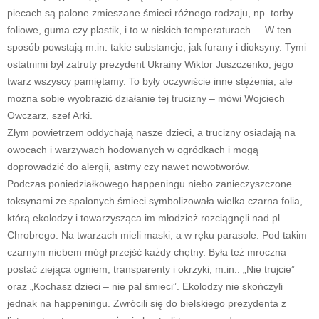
piecach są palone zmieszane śmieci różnego rodzaju, np. torby
foliowe, guma czy plastik, i to w niskich temperaturach. – W ten
sposób powstają m.in. takie substancje, jak furany i dioksyny. Tymi
ostatnimi był zatruty prezydent Ukrainy Wiktor Juszczenko, jego
twarz wszyscy pamiętamy. To były oczywiście inne stężenia, ale
można sobie wyobrazić działanie tej trucizny – mówi Wojciech
Owczarz, szef Arki.
Złym powietrzem oddychają nasze dzieci, a trucizny osiadają na
owocach i warzywach hodowanych w ogródkach i mogą
doprowadzić do alergii, astmy czy nawet nowotworów.
Podczas poniedziałkowego happeningu niebo zanieczyszczone
toksynami ze spalonych śmieci symbolizowała wielka czarna folia,
którą ekolodzy i towarzysząca im młodzież rozciągnęli nad pl.
Chrobrego. Na twarzach mieli maski, a w ręku parasole. Pod takim
czarnym niebem mógł przejść każdy chętny. Była też mroczna
postać ziejąca ogniem, transparenty i okrzyki, m.in.: „Nie trujcie”
oraz „Kochasz dzieci – nie pal śmieci”. Ekolodzy nie skończyli
jednak na happeningu. Zwrócili się do bielskiego prezydenta z