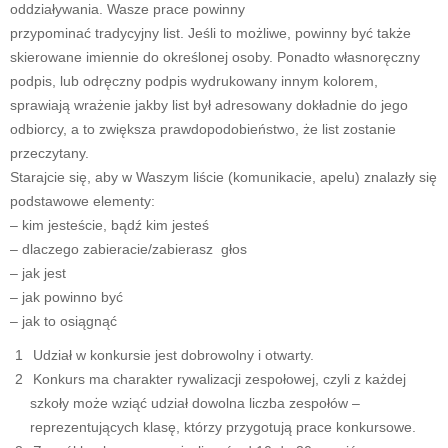
oddziaływania. Wasze prace powinny
przypominać tradycyjny list. Jeśli to możliwe, powinny być także
skierowane imiennie do określonej osoby. Ponadto własnoręczny
podpis, lub odręczny podpis wydrukowany innym kolorem,
sprawiają wrażenie jakby list był adresowany dokładnie do jego
odbiorcy, a to zwiększa prawdopodobieństwo, że list zostanie
przeczytany.
Starajcie się, aby w Waszym liście (komunikacie, apelu) znalazły się
podstawowe elementy:
– kim jesteście, bądź kim jesteś
– dlaczego zabieracie/zabierasz głos
– jak jest
– jak powinno być
– jak to osiągnąć
Udział w konkursie jest dobrowolny i otwarty.
Konkurs ma charakter rywalizacji zespołowej, czyli z każdej
szkoły może wziąć udział dowolna liczba zespołów –
reprezentujących klasę, którzy przygotują prace konkursowe.