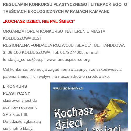
REGULAMIN KONKURSU PLASTYCZNEGO I LITERACKIEGO O
TREŚCIACH EKOLOGICZNYCH W RAMACH KAMPANI:
„KOCHASZ DZIECI, NIE PAL ŚMIECI”
ORGANIZATOREM KONKURSU NA TERENIE MIASTA
KOLBUSZOWA JEST
REGIONALNA FUNDACJA ROZWOJU „SERCE”, UL. HANDLOWA
3, 36-100 KOLBUSZOWA, Tel. 0172274005, e- mali
fundacja_serce@op.pl, www.fundacjaserce.org
Cel konkursu: promocja zagadnień związanych ze szkodliwością
palenia śmieci i ich wpływ na nasze zdrowie i środowisko.
I. KONKURS
PLASTYCZNY
skierowany jest do
uczniów i uczennic
SP z klas I-III.
Do udziału zgłaszają
się chętne klasy,