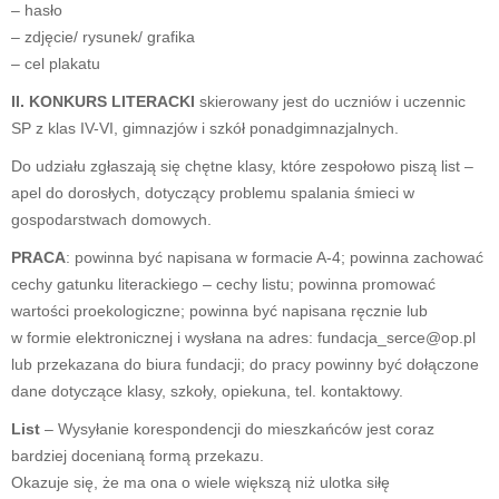
– hasło
– zdjęcie/ rysunek/ grafika
– cel plakatu
II. KONKURS LITERACKI
skierowany jest do uczniów i uczennic
SP z klas IV-VI, gimnazjów i szkół ponadgimnazjalnych.
Do udziału zgłaszają się chętne klasy, które zespołowo piszą list –
apel do dorosłych, dotyczący problemu spalania śmieci w
gospodarstwach domowych.
PRACA
: powinna być napisana w formacie A-4; powinna zachować
cechy gatunku literackiego – cechy listu; powinna promować
wartości proekologiczne; powinna być napisana ręcznie lub
w formie elektronicznej i wysłana na adres: fundacja_serce@op.pl
lub przekazana do biura fundacji; do pracy powinny być dołączone
dane dotyczące klasy, szkoły, opiekuna, tel. kontaktowy.
List
– Wysyłanie korespondencji do mieszkańców jest coraz
bardziej docenianą formą przekazu.
Okazuje się, że ma ona o wiele większą niż ulotka siłę