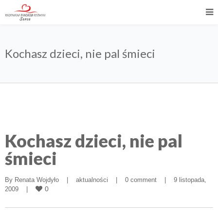
Kochasz dzieci, nie pal śmieci
Kochasz dzieci, nie pal
śmieci
By 
Renata Wojdyło
|
aktualności
|
0 comment
|
9 listopada, 
0
2009    
|