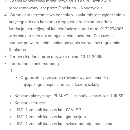
Zespół konkursowy może liczyć od 10 do 30 uczniów, a
reprezentowany jest przez Opiekuna – Nauczyciela.
Warunkiem uczestnictwa zespołu w konkursie jest zgłoszenie o
przystąpieniu do konkursu drogą elektroniczną na adres
fundacja_serce@op.pl lub telefonicznie pod nr tel.0172274005
w terminie trzech dni od ogłoszenia konkursu. Zgłoszenie
stanowi potwierdzenie zaakceptowania warunków regulaminu
Konkursu.
Termin składania prac upływa z dniem 13.11.2009r.
Laureatami konkursu będą:
Organizator przewiduje również wyróżnienia dla
najlepszego zespołu- lidera z każdej szkoły.
Konkurs plastyczny: PLAKAT- 1 zespół/ klasa w kat. I-III SP
Konkurs literacki:
LIST- 1 zespół/ klasa w kat. IV-VI SP
LIST- 1 zespół/ klasa w kat. gimnazjum
LIST- 1 zespół/ klasa w kat. szkoła ponadgimnazjalna