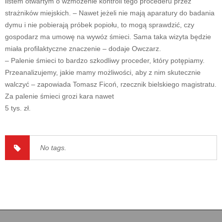
listem otwartym o wzmożenie kontroli tego procederu przez
strażników miejskich. – Nawet jeżeli nie mają aparatury do badania
dymu i nie pobierają próbek popiołu, to mogą sprawdzić, czy
gospodarz ma umowę na wywóz śmieci. Sama taka wizyta będzie
miała profilaktyczne znaczenie – dodaje Owczarz.
– Palenie śmieci to bardzo szkodliwy proceder, który potępiamy.
Przeanalizujemy, jakie mamy możliwości, aby z nim skutecznie
walczyć – zapowiada Tomasz Ficoń, rzecznik bielskiego magistratu.
Za palenie śmieci grozi kara nawet
5 tys. zł.
No tags.