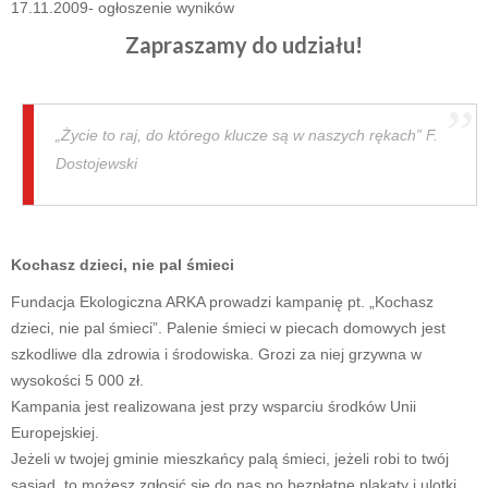
17.11.2009- ogłoszenie wyników
Zapraszamy do udziału!
„Życie to raj, do którego klucze są w naszych rękach” F.
Dostojewski
Kochasz dzieci, nie pal śmieci
Fundacja Ekologiczna ARKA prowadzi kampanię pt. „Kochasz
dzieci, nie pal śmieci”. Palenie śmieci w piecach domowych jest
szkodliwe dla zdrowia i środowiska. Grozi za niej grzywna w
wysokości 5 000 zł.
Kampania jest realizowana jest przy wsparciu środków Unii
Europejskiej.
Jeżeli w twojej gminie mieszkańcy palą śmieci, jeżeli robi to twój
sąsiad, to możesz zgłosić się do nas po bezpłatne plakaty i ulotki.