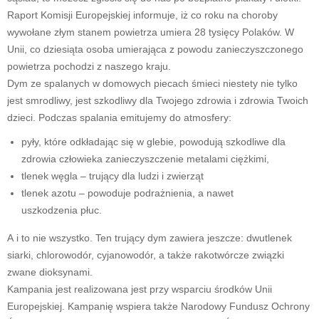
Raport Komisji Europejskiej informuje, iż co roku na choroby
wywołane złym stanem powietrza umiera 28 tysięcy Polaków. W
Unii, co dziesiąta osoba umierająca z powodu zanieczyszczonego
powietrza pochodzi z naszego kraju.
Dym ze spalanych w domowych piecach śmieci niestety nie tylko
jest smrodliwy, jest szkodliwy dla Twojego zdrowia i zdrowia Twoich
dzieci. Podczas spalania emitujemy do atmosfery:
pyły, które odkładając się w glebie, powodują szkodliwe dla
zdrowia człowieka zanieczyszczenie metalami ciężkimi,
tlenek węgla – trujący dla ludzi i zwierząt
tlenek azotu – powoduje podrażnienia, a nawet
uszkodzenia płuc.
A i to nie wszystko. Ten trujący dym zawiera jeszcze: dwutlenek
siarki, chlorowodór, cyjanowodór, a także rakotwórcze związki
zwane dioksynami.
Kampania jest realizowana jest przy wsparciu środków Unii
Europejskiej. Kampanię wspiera także Narodowy Fundusz Ochrony