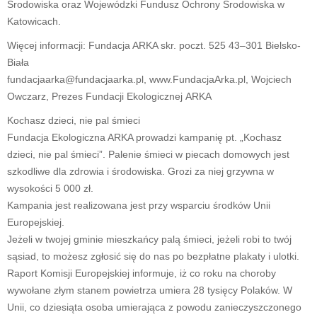
Środowiska oraz Wojewódzki Fundusz Ochrony Środowiska w
Katowicach.
Więcej informacji: Fundacja ARKA skr. poczt. 525 43–301 Bielsko-
Biała
fundacjaarka@fundacjaarka.pl, www.FundacjaArka.pl, Wojciech
Owczarz, Prezes Fundacji Ekologicznej ARKA
Kochasz dzieci, nie pal śmieci
Fundacja Ekologiczna ARKA prowadzi kampanię pt. „Kochasz
dzieci, nie pal śmieci”. Palenie śmieci w piecach domowych jest
szkodliwe dla zdrowia i środowiska. Grozi za niej grzywna w
wysokości 5 000 zł.
Kampania jest realizowana jest przy wsparciu środków Unii
Europejskiej.
Jeżeli w twojej gminie mieszkańcy palą śmieci, jeżeli robi to twój
sąsiad, to możesz zgłosić się do nas po bezpłatne plakaty i ulotki.
Raport Komisji Europejskiej informuje, iż co roku na choroby
wywołane złym stanem powietrza umiera 28 tysięcy Polaków. W
Unii, co dziesiąta osoba umierająca z powodu zanieczyszczonego