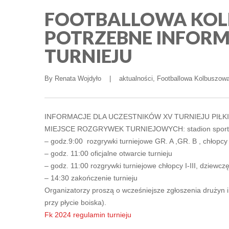
FOOTBALLOWA KOL
POTRZEBNE INFORM
TURNIEJU
By 
Renata Wojdyło
|
aktualności
, 
Footballowa Kolbuszow
INFORMACJE DLA UCZESTNIKÓW XV TURNIEJU PIŁKI 
MIEJSCE ROZGRYWEK TURNIEJOWYCH: stadion sporto
– godz.9:00 rozgrywki turniejowe GR. A ,GR. B , chłopcy k
– godz. 11:00 oficjalne otwarcie turnieju
– godz. 11:00 rozgrywki turniejowe chłopcy I-III, dziewcz
– 14:30 zakończenie turnieju
Organizatorzy proszą o wcześniejsze zgłoszenia drużyn 
przy płycie boiska).
Fk 2024 regulamin turnieju