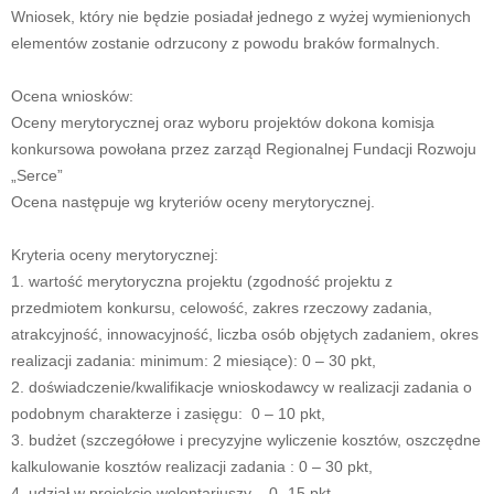
Wniosek, który nie będzie posiadał jednego z wyżej wymienionych
elementów zostanie odrzucony z powodu braków formalnych.
Ocena wniosków:
Oceny merytorycznej oraz wyboru projektów dokona komisja
konkursowa powołana przez zarząd Regionalnej Fundacji Rozwoju
„Serce”
Ocena następuje wg kryteriów oceny merytorycznej.
Kryteria oceny merytorycznej:
1. wartość merytoryczna projektu (zgodność projektu z
przedmiotem konkursu, celowość, zakres rzeczowy zadania,
atrakcyjność, innowacyjność, liczba osób objętych zadaniem, okres
realizacji zadania: minimum: 2 miesiące): 0 – 30 pkt,
2. doświadczenie/kwalifikacje wnioskodawcy w realizacji zadania o
podobnym charakterze i zasięgu: 0 – 10 pkt,
3. budżet (szczegółowe i precyzyjne wyliczenie kosztów, oszczędne
kalkulowanie kosztów realizacji zadania : 0 – 30 pkt,
4. udział w projekcie wolontariuszy – 0 -15 pkt,