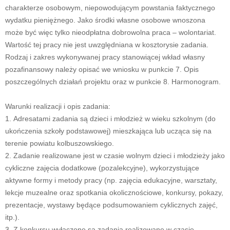
charakterze osobowym, niepowodującym powstania faktycznego
wydatku pieniężnego. Jako środki własne osobowe wnoszona
może być więc tylko nieodpłatna dobrowolna praca – wolontariat.
Wartość tej pracy nie jest uwzględniana w kosztorysie zadania.
Rodzaj i zakres wykonywanej pracy stanowiącej wkład własny
pozafinansowy należy opisać we wniosku w punkcie 7. Opis
poszczególnych działań projektu oraz w punkcie 8. Harmonogram.
Warunki realizacji i opis zadania:
1. Adresatami zadania są dzieci i młodzież w wieku szkolnym (do
ukończenia szkoły podstawowej) mieszkająca lub ucząca się na
terenie powiatu kolbuszowskiego.
2. Zadanie realizowane jest w czasie wolnym dzieci i młodzieży jako
cykliczne zajęcia dodatkowe (pozalekcyjne), wykorzystujące
aktywne formy i metody pracy (np. zajęcia edukacyjne, warsztaty,
lekcje muzealne oraz spotkania okolicznościowe, konkursy, pokazy,
prezentacje, wystawy będące podsumowaniem cyklicznych zajęć,
itp.).
3. Z konkursu wyłączone są zadania realizowane w czasie